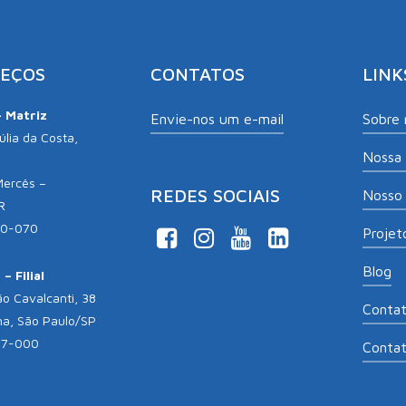
EÇOS
CONTATOS
LINK
– Matriz
Envie-nos um e-mail
Sobre 
lia da Costa,
Nossa 
Mercês –
REDES SOCIAIS
Nosso 
R
10-070
Projeto
Blog
– Filial
o Cavalcanti, 38
Conta
na, São Paulo/SP
17-000
Conta