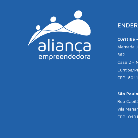
ENDER
Curitiba 
Alameda Jú
362
Casa 2 – 
Curitiba/P
CEP: 804
São Paulo 
Rua Capitã
Vila Maria
CEP: 040