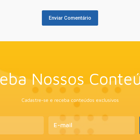
eba Nossos Conte
Cadastre-se e receba conteúdos exclusivos