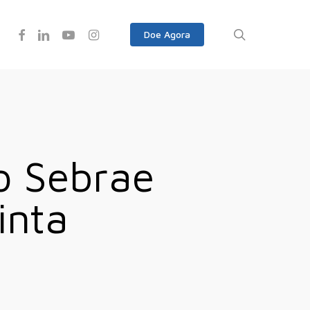
Facebook
Linkedin
Youtube
Instagram
search
Doe Agora
o Sebrae
inta