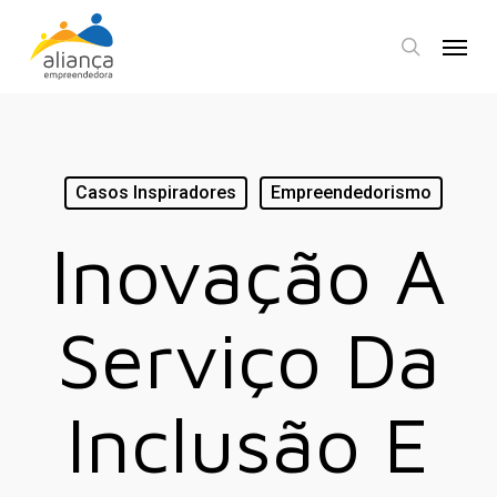
Skip
Menu
to
search
main
content
Casos Inspiradores
Empreendedorismo
Inovação A
Serviço Da
Inclusão E