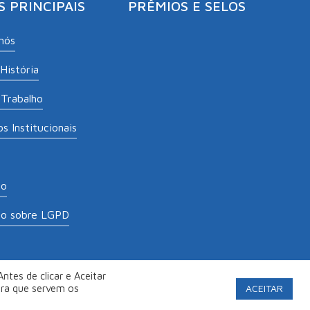
S PRINCIPAIS
PRÊMIOS E SELOS
nós
História
Trabalho
s Institucionais
to
to sobre LGPD
ntes de clicar e Aceitar
labs
.
Política de Privacidade
ACEITAR
ara que servem os