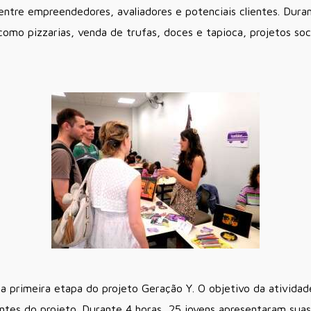
entre empreendedores, avaliadores e potenciais clientes. Dura
mo pizzarias, venda de trufas, doces e tapioca, projetos sociai
da primeira etapa do projeto Geração Y. O objetivo da atividad
ntes do projeto. Durante 4 horas, 25 jovens apresentaram sua