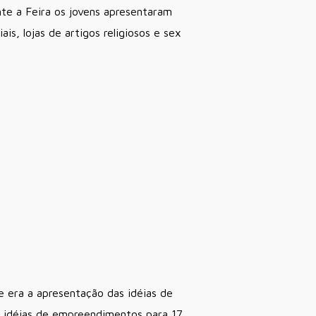
nte a Feira os jovens apresentaram
s, lojas de artigos religiosos e sex
e era a apresentação das idéias de
s idéias de empreendimentos para 17