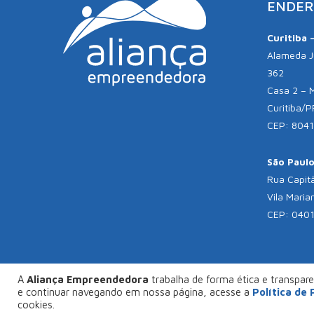
ENDER
Curitiba 
Alameda Jú
362
Casa 2 – 
Curitiba/P
CEP: 804
São Paulo 
Rua Capitã
Vila Maria
CEP: 040
A
Aliança Empreendedora
trabalha de forma ética e transparen
© C
e continuar navegando em nossa página, acesse a
Política de
FAÇA SEU PROJETO CONOSCO
cookies.