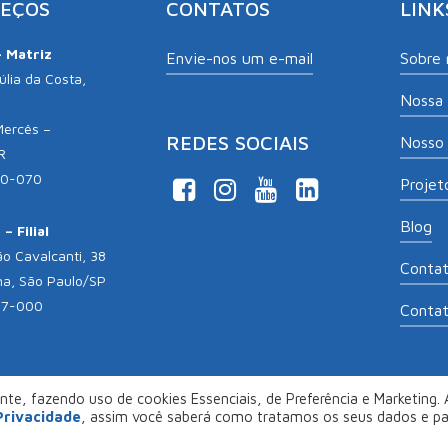
EÇOS
CONTATOS
LINK
– Matriz
Envie-nos um e-mail
Sobre 
lia da Costa,
Nossa 
Mercês –
REDES SOCIAIS
Nosso 
R
10-070
Projeto
Blog
– Filial
o Cavalcanti, 38
Conta
na, São Paulo/SP
17-000
Conta
te, fazendo uso de cookies Essenciais, de Preferência e Marketing. A
opyright 2026
Aliança Empreendedora
. Desenvolvido por
Col
 Privacidade
, assim você saberá como tratamos os seus dados e p