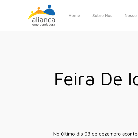
Skip
to
Home
Sobre Nós
Nosso 
main
content
Feira De 
No último dia 08 de dezembro acontec