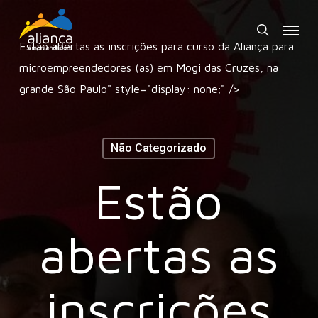
Skip
Menu
to
search
Estão abertas as inscrições para curso da Aliança para
main
microempreendedores (as) em Mogi das Cruzes, na
content
grande São Paulo
" style="display: none;" />
Não Categorizado
Estão
abertas as
inscrições