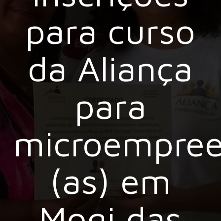
para curso
da Aliança
para
microempree
(as) em
Mogi das