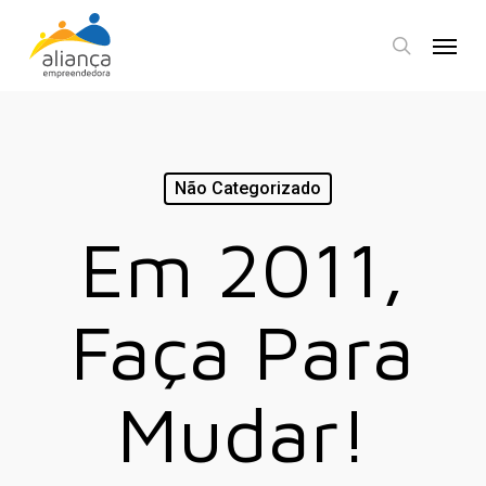
Skip
Menu
to
search
main
content
Não Categorizado
Em 2011,
Faça Para
Mudar!