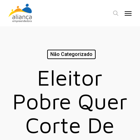
Skip
Menu
to
search
main
content
Não Categorizado
Eleitor
Pobre Quer
Corte De