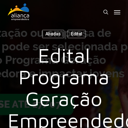
Skip
Menu
to
search
main
content
Aliadas
Edital
Edital
Programa
Geração
Empreended