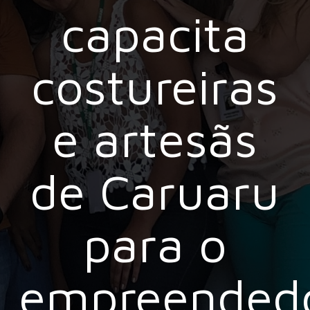
capacita
costureiras
e artesãs
de Caruaru
para o
empreended