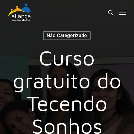
Skip
Menu
to
search
main
content
Não Categorizado
Curso
gratuito do
Tecendo
Sonhos