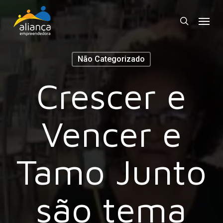
Skip
Menu
to
search
main
content
Não Categorizado
Crescer e
Vencer e
Tamo Junto
são tema