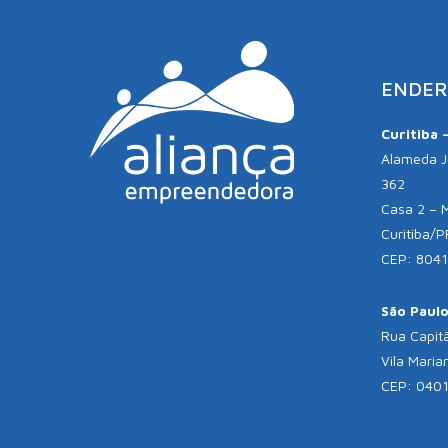
ENDER
Curitiba 
Alameda Jú
362
Casa 2 – 
Curitiba/P
CEP: 804
São Paulo 
Rua Capitã
Vila Maria
CEP: 040