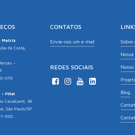
EÇOS
CONTATOS
LINK
– Matriz
Envie-nos um e-mail
Sobre 
lia da Costa,
Nossa 
Mercês –
REDES SOCIAIS
Nosso 
R
10-070
Projeto
Blog
– Filial
o Cavalcanti, 38
Conta
na, São Paulo/SP
17-000
Conta