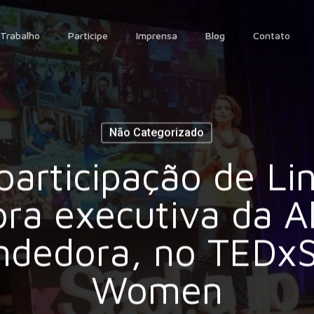
Trabalho
Participe
Imprensa
Blog
Contato
Não Categorizado
 participação de Li
ora executiva da A
dedora, no TEDx
Women