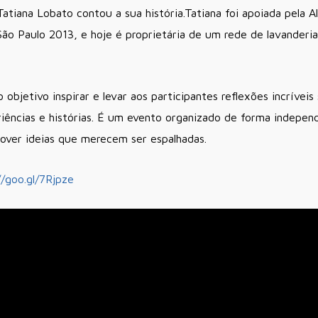
iana Lobato contou a sua história.Tatiana foi apoiada pela 
ão Paulo 2013, e hoje é proprietária de um rede de lavanderi
etivo inspirar e levar aos participantes reflexões incríveis
riências e histórias. É um evento organizado de forma indepe
mover ideias que merecem ser espalhadas.
//goo.gl/7Rjpze