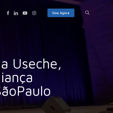
Facebook
Linkedin
Youtube
Instagram
search
Doe Agora
na Useche,
liança
SãoPaulo