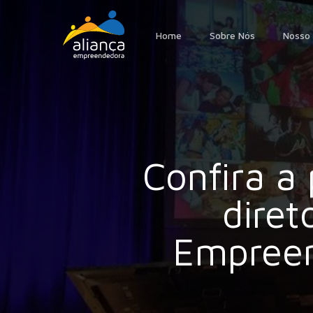
Skip
to
Home
Sobre Nós
Nosso 
main
content
Confira a
diret
Empreen