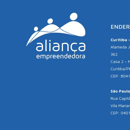
ENDER
Curitiba 
Alameda Jú
362
Casa 2 – 
Curitiba/P
CEP: 804
São Paulo 
Rua Capitã
Vila Maria
CEP: 040