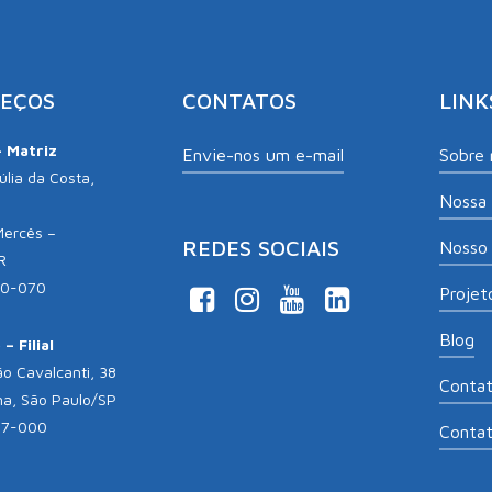
EÇOS
CONTATOS
LINK
– Matriz
Envie-nos um e-mail
Sobre 
lia da Costa,
Nossa 
Mercês –
REDES SOCIAIS
Nosso 
R
10-070
Projeto
Blog
– Filial
o Cavalcanti, 38
Conta
na, São Paulo/SP
17-000
Conta