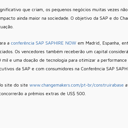
gnificativo que criam, os pequenos negócios muitas vezes não
m impacto ainda maior na sociedade. O objetivo da SAP e do Cha
tuação.
para a
conferência SAP SAPHIRE NOW
em Madrid, Espanha, ent
ciados. Os vencedores também receberão um capital considerá
0 mil e uma doação de tecnologia para otimizar a performance
ecutivos da SAP e com consumidores na Conferência SAP SAP
do site do site
www.changemakers.com
/pt-br/construirabase
a
 concorrerão a prêmios extras de US$ 500.