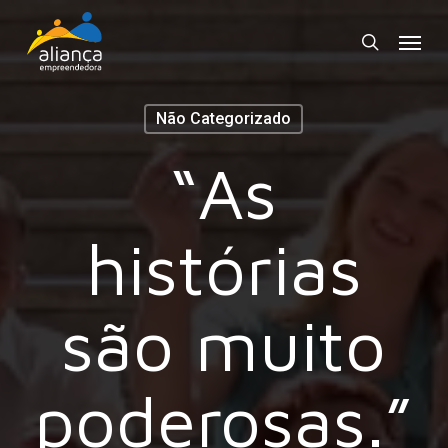
Skip
Menu
to
search
main
content
Não Categorizado
“As
histórias
são muito
poderosas.”