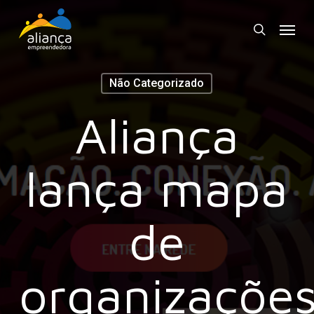
Skip
Menu
to
search
main
content
Não Categorizado
Aliança
lança mapa
de
organizaçõe