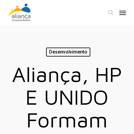
Skip
Menu
to
search
main
content
Desenvolvimento
Aliança, HP
E UNIDO
Formam