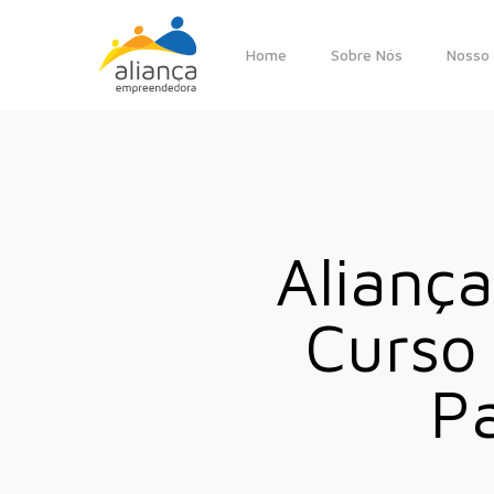
Skip
to
Home
Sobre Nós
Nosso 
main
content
Alianç
Curso 
Pa