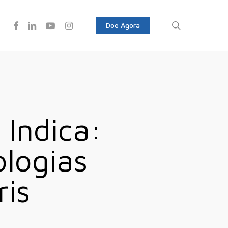
Facebook
Linkedin
Youtube
Instagram
search
Doe Agora
Indica:
ologias
ris