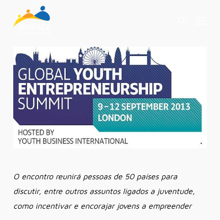
Skip
Menu
to
search
main
content
O encontro reunirá pessoas de 50 países para
discutir, entre outros assuntos ligados a juventude,
como incentivar e encorajar jovens a empreender