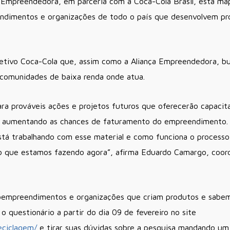
a Empreendedora, em parceria com a Coca-Cola Brasil, está ma
ndimentos e organizações de todo o país que desenvolvem pro
letivo Coca-Cola que, assim como a Aliança Empreendedora, bu
 comunidades de baixa renda onde atua.
 para prováveis ações e projetos futuros que oferecerão capac
s, aumentando as chances de faturamento do empreendimento.
tá trabalhando com esse material e como funciona o processo
so que estamos fazendo agora”, afirma Eduardo Camargo, coord
roempreendimentos e organizações que criam produtos e sabem
 questionário a partir do dia 09 de fevereiro no site
eciclagem/
e tirar suas dúvidas sobre a pesquisa mandando um