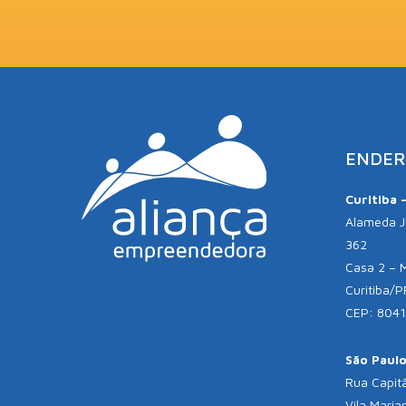
ENDER
Curitiba 
Alameda Jú
362
Casa 2 – 
Curitiba/P
CEP: 804
São Paulo 
Rua Capitã
Vila Maria