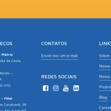
EÇOS
CONTATOS
LINK
– Matriz
Envie-nos um e-mail
Sobre 
lia da Costa,
Nossa 
Mercês –
REDES SOCIAIS
Nosso 
R
10-070
Projeto
Blog
– Filial
o Cavalcanti, 38
Conta
na, São Paulo/SP