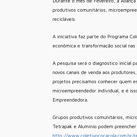
Durante o mês de Fevereiro, a Alianç
produtivos comunitários, microempree
recicláveis.
A iniciativa faz parte do Programa Co
econômica e transformação social nas
A pesquisa será o diagnóstico inicial
novos canais de venda aos produtore
projetos precisamos conhecer quem es
microempreendedor individual, e é is
Empreendedora.
Grupos produtivos comunitários, mic
Tetrapak e Alumínio podem preencher o
http://www.coletivococacola.com.br/r