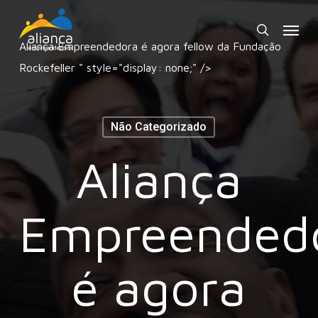
Skip
Menu
to
search
Aliança Empreendedora é agora fellow da Fundação
main
Rockefeller
" style="display: none;" />
content
Não Categorizado
Aliança
Empreended
é agora