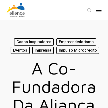
Skip
Menu
to
search
main
content
Casos Inspiradores
Empreendedorismo
Eventos
Imprensa
Impulso Microcrédito
A Co-
Fundadora
Da Aliança