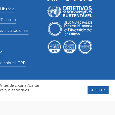
História
Trabalho
s Institucionais
to
to sobre LGPD
ntes de clicar e Aceitar
labs
.
Política de Privacidade
ACEITAR
ara que servem os