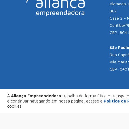
Alameda Jú
362
Casa 2 – 
Curitiba/P
CEP: 804
São Paulo 
Rua Capitã
Vila Maria
CEP: 040
A
Aliança Empreendedora
trabalha de forma ética e transparen
© C
e continuar navegando em nossa página, acesse a
Política de
FAÇA SEU PROJETO CONOSCO
cookies.