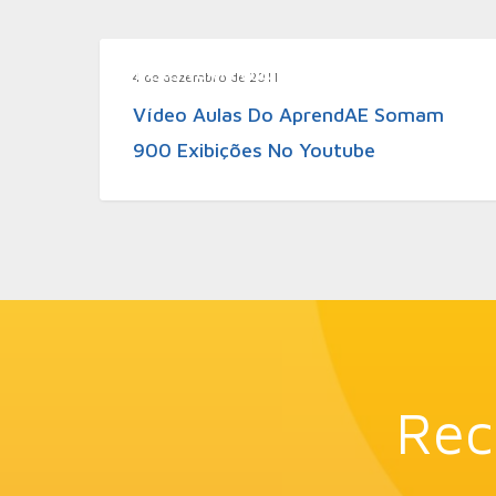
Desenvolvimento
4 de dezembro de 2011
Vídeo Aulas Do AprendAE Somam
900 Exibições No Youtube
Rec