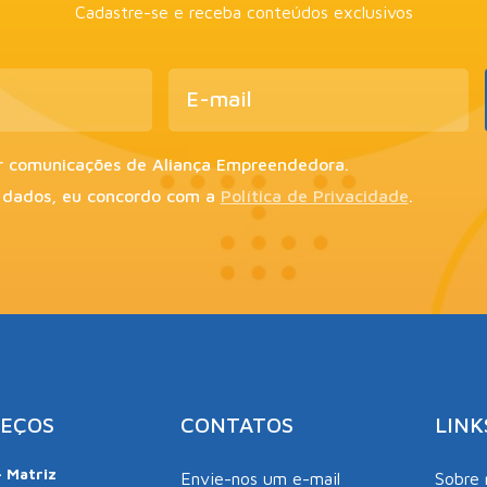
Cadastre-se e receba conteúdos exclusivos
r comunicações de Aliança Empreendedora.
 dados, eu concordo com a
Política de Privacidade
.
EÇOS
CONTATOS
LINK
– Matriz
Envie-nos um e-mail
Sobre 