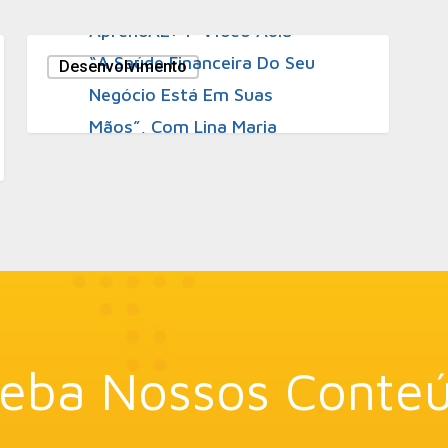
AprendAE: 1ª Vídeo Aula –
“A Saúde Financeira Do Seu
Desenvolvimento
Negócio Está Em Suas
Mãos”, Com Lina Maria
Useche
eba Nossos Conte