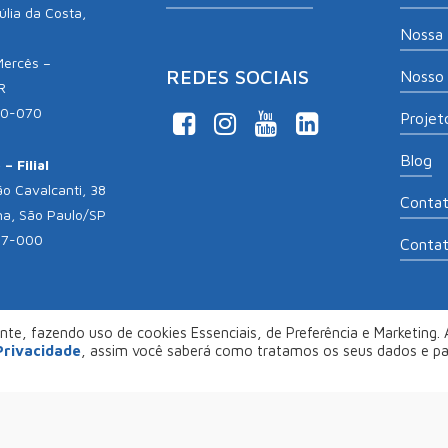
lia da Costa,
Nossa 
Mercês –
REDES SOCIAIS
Nosso 
R
10-070
Projeto
Blog
– Filial
o Cavalcanti, 38
Conta
na, São Paulo/SP
17-000
Conta
te, fazendo uso de cookies Essenciais, de Preferência e Marketing. A
opyright 2026
Aliança Empreendedora
. Desenvolvido por
Col
 Privacidade
, assim você saberá como tratamos os seus dados e p