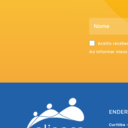
Aceito recebe
Ao informar meus
ENDER
Curitiba 