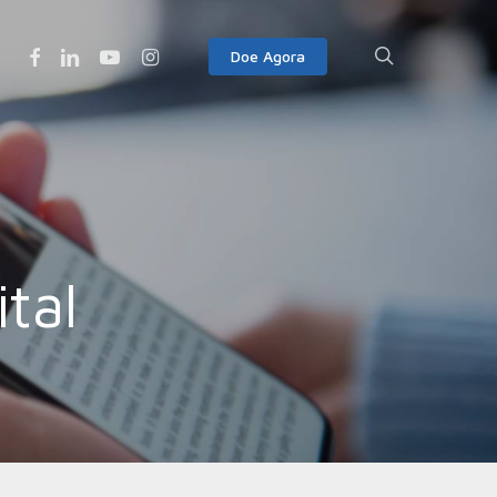
Facebook
Linkedin
Youtube
Instagram
search
Doe Agora
tal