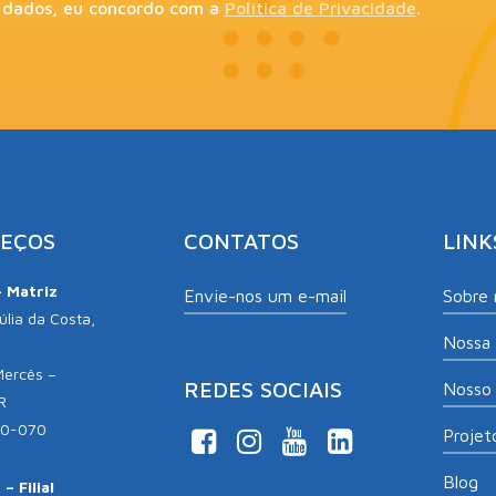
 dados, eu concordo com a
Política de Privacidade
.
EÇOS
CONTATOS
LINK
– Matriz
Envie-nos um e-mail
Sobre 
lia da Costa,
Nossa 
Mercês –
REDES SOCIAIS
Nosso 
R
10-070
Projeto
Blog
– Filial