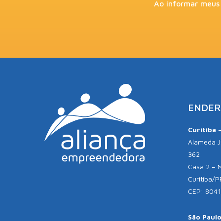
Ao informar meus
ENDER
Curitiba 
Alameda Jú
362
Casa 2 – 
Curitiba/P
CEP: 804
São Paulo 