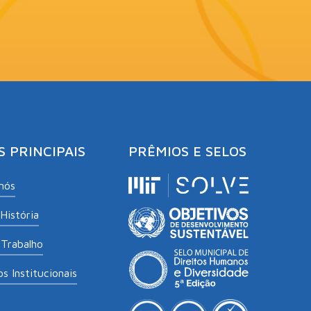
S PRINCIPAIS
PRÊMIOS E SELOS
nós
História
Trabalho
s Institucionais