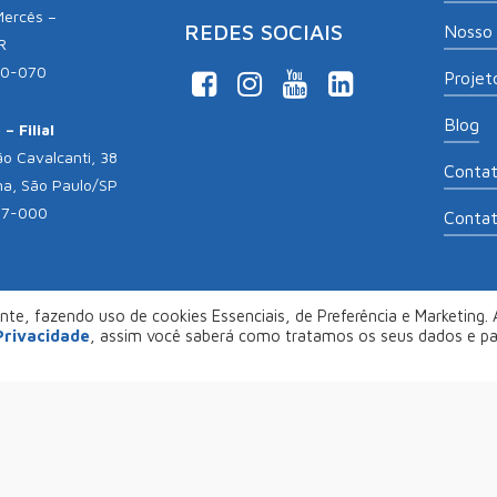
Mercês –
REDES SOCIAIS
Nosso 
R
10-070
Projeto
Blog
– Filial
o Cavalcanti, 38
Conta
na, São Paulo/SP
17-000
Conta
te, fazendo uso de cookies Essenciais, de Preferência e Marketing. A
opyright 2026
Aliança Empreendedora
. Desenvolvido por
Col
 Privacidade
, assim você saberá como tratamos os seus dados e p