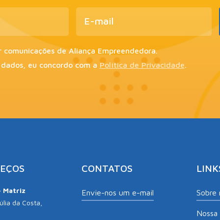
r comunicações de Aliança Empreendedora.
 dados, eu concordo com a
Política de Privacidade
.
EÇOS
CONTATOS
LINK
– Matriz
Envie-nos um e-mail
Sobre 
lia da Costa,
Nossa 