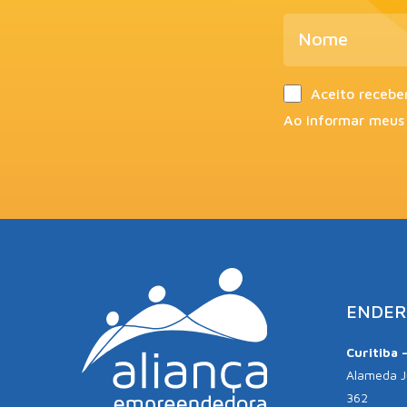
Aceito recebe
Ao informar meus
ENDER
Curitiba 
Alameda Jú
362