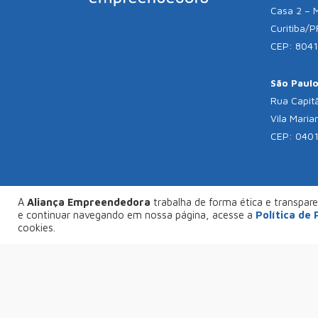
Casa 2 – 
Curitiba/P
CEP: 804
São Paulo 
Rua Capitã
Vila Maria
CEP: 040
A
Aliança Empreendedora
trabalha de forma ética e transparen
© C
e continuar navegando em nossa página, acesse a
Política de
FAÇA SEU PROJETO CONOSCO
cookies.