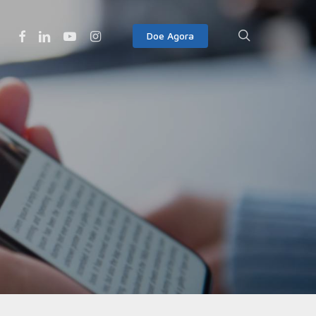
Facebook
Linkedin
Youtube
Instagram
search
Doe Agora
2 de abril de 2011
Conheça A História Do