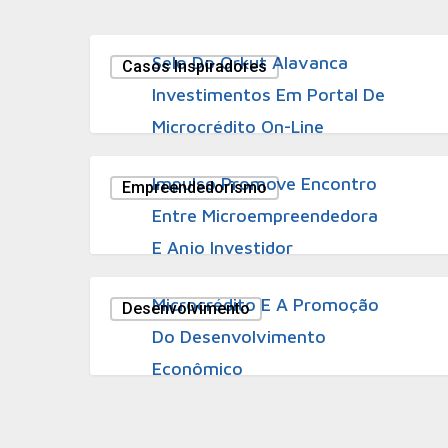
17 de junho de 2011
Selo Do Orkut Alavanca
Casos Inspiradores
Investimentos Em Portal De
Microcrédito On-Line
31 de janeiro de 2011
Impulso Promove Encontro
Empreendedorismo
Entre Microempreendedora
E Anjo Investidor
1 de dezembro de 2010
Microcrédito E A Promoção
Desenvolvimento
Do Desenvolvimento
Econômico