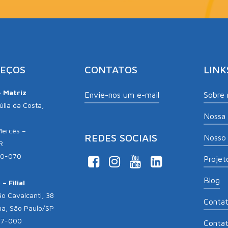
EÇOS
CONTATOS
LINK
– Matriz
Envie-nos um e-mail
Sobre 
lia da Costa,
Nossa 
Mercês –
REDES SOCIAIS
Nosso 
R
10-070
Projeto
Blog
– Filial
o Cavalcanti, 38
Conta
na, São Paulo/SP
17-000
Conta