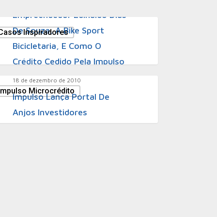
Empreendedor Edinaldo Dias
De Souza, A Bike Sport
Casos Inspiradores
Bicicletaria, E Como O
Crédito Cedido Pela Impulso
– Microcrédito Alavancou
18 de dezembro de 2010
Impulso Microcrédito
Suas Vendas
Impulso Lança Portal De
Anjos Investidores