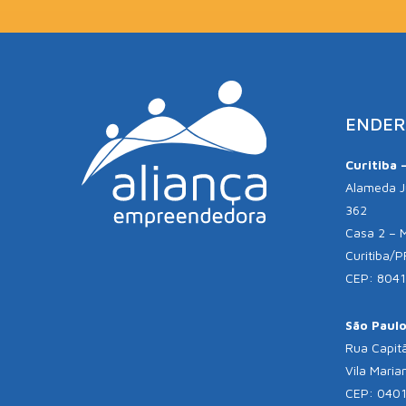
ENDER
Curitiba 
Alameda Jú
362
Casa 2 – 
Curitiba/P
CEP: 804
São Paulo 
Rua Capitã
Vila Maria
CEP: 040