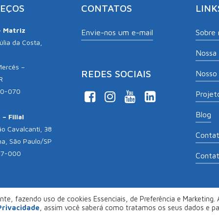
EÇOS
CONTATOS
LINK
– Matriz
Envie-nos um e-mail
Sobre 
lia da Costa,
Nossa 
Mercês –
REDES SOCIAIS
Nosso 
R
10-070
Projeto
Blog
– Filial
o Cavalcanti, 38
Conta
na, São Paulo/SP
17-000
Conta
te, fazendo uso de cookies Essenciais, de Preferência e Marketing. A
opyright 2026
Aliança Empreendedora
. Desenvolvido por
Col
 Privacidade
, assim você saberá como tratamos os seus dados e p