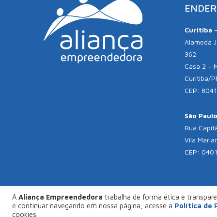
ENDER
Curitiba 
Alameda Jú
362
Casa 2 – 
Curitiba/P
CEP: 804
São Paulo 
Rua Capitã
Vila Maria
CEP: 040
A
Aliança Empreendedora
trabalha de forma ética e transparen
© C
e continuar navegando em nossa página, acesse a
Política de
FAÇA SEU PROJETO CONOSCO
cookies.