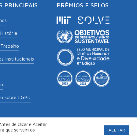
S PRINCIPAIS
PRÊMIOS E SELOS
nós
História
Trabalho
s Institucionais
to
to sobre LGPD
ntes de clicar e Aceitar
labs
.
Política de Privacidade
ACEITAR
ara que servem os