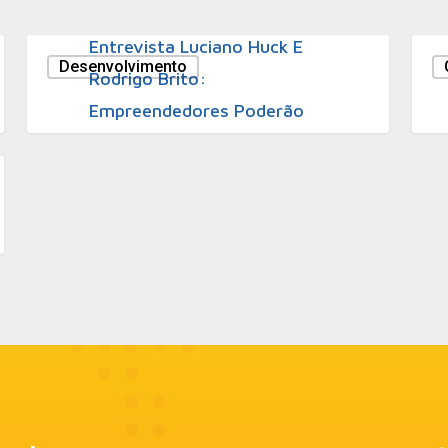
Folha Empreendedor Social
Entrevista Luciano Huck E
Desenvolvimento
Rodrigo Brito:
Empreendedores Poderão
Ser Escolhidos Para
Programa De TV