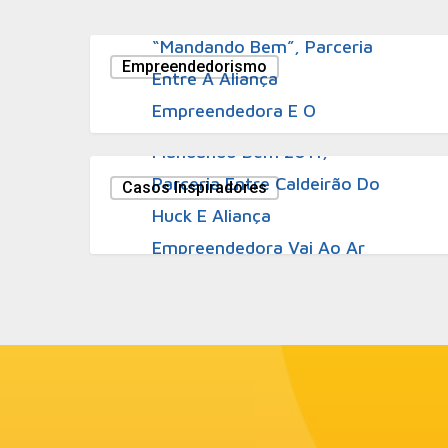
Primeiro Episódio Do Quadro
“Mandando Bem”, Parceria
Empreendedorismo
Entre A Aliança
3 de maio de 2011
Empreendedora E O
Lançamento Do Quadro
Caldeirão Do Huck Será
Mandando Bem 2011,
Exibido Hoje
Parceria Entre Caldeirão Do
Casos Inspiradores
Huck E Aliança
Empreendedora Vai Ao Ar
Neste Sábado Dia 07 De
Maio