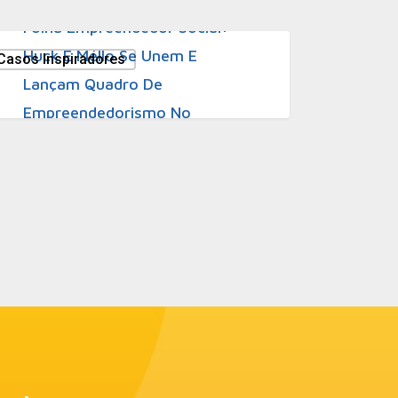
Folha Empreendedor Social:
Huck E Méllo Se Unem E
Casos Inspiradores
Lançam Quadro De
Empreendedorismo No
“Caldeirão”