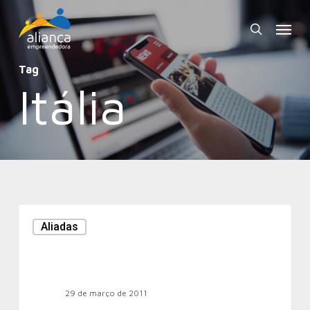
Skip
Menu
to
search
main
Tag
content
Itália
Aliadas
29 de março de 2011