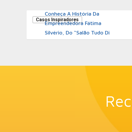
29 de junho de 2011
Conheça A História Da
Casos Inspiradores
Empreendedora Fátima
Silvério, Do “Salão Tudo Di
Bom” Em Curitiba
Rec