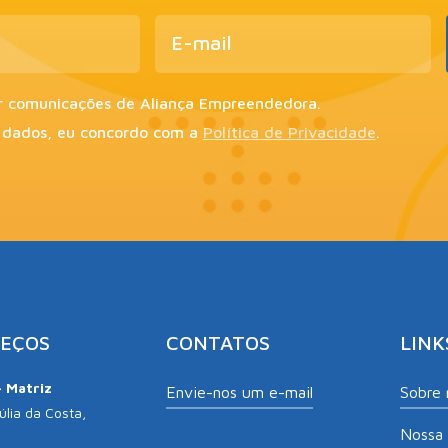
r comunicações de Aliança Empreendedora.
 dados, eu concordo com a
Política de Privacidade
.
EÇOS
CONTATOS
LINK
– Matriz
Envie-nos um e-mail
Sobre 
lia da Costa,
Nossa 