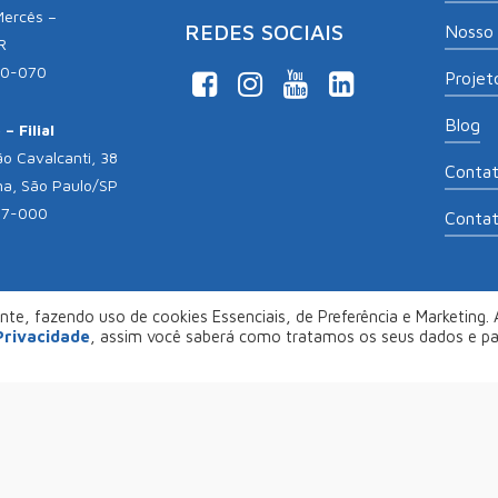
Mercês –
REDES SOCIAIS
Nosso 
R
10-070
Projeto
Blog
– Filial
o Cavalcanti, 38
Conta
na, São Paulo/SP
17-000
Conta
te, fazendo uso de cookies Essenciais, de Preferência e Marketing. A
opyright 2026
Aliança Empreendedora
. Desenvolvido por
Col
 Privacidade
, assim você saberá como tratamos os seus dados e p