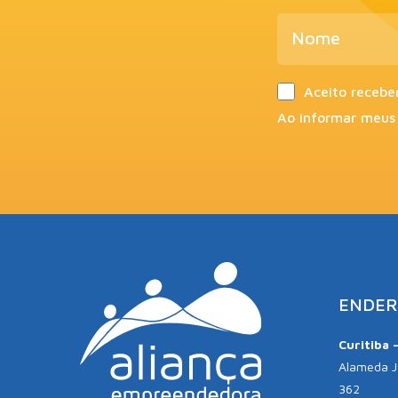
Aceito recebe
Ao informar meus
ENDER
Curitiba 
Alameda Jú
362