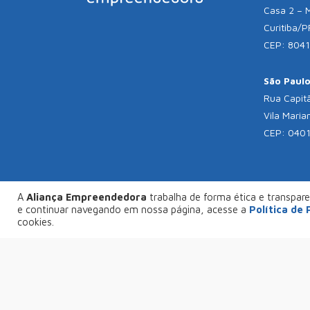
Casa 2 – 
Curitiba/P
CEP: 804
São Paulo 
Rua Capitã
Vila Maria
CEP: 040
A
Aliança Empreendedora
trabalha de forma ética e transparen
© C
e continuar navegando em nossa página, acesse a
Política de
FAÇA SEU PROJETO CONOSCO
cookies.