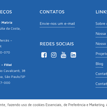
EÇOS
CONTATOS
LINK
– Matriz
Envie-nos um e-mail
Sobre 
lia da Costa,
Nossa 
Mercês –
REDES SOCIAIS
Nosso 
R
10-070
Projeto
Blog
– Filial
o Cavalcanti, 38
Conta
na, São Paulo/SP
17-000
Conta
te, fazendo uso de cookies Essenciais, de Preferência e Marketing. A