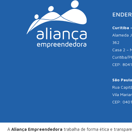
ENDER
Curitiba 
Alameda Jú
362
Casa 2 – 
Curitiba/P
CEP: 804
São Paulo 
Rua Capitã
Vila Maria
CEP: 040
A
Aliança Empreendedora
trabalha de forma ética e transparen