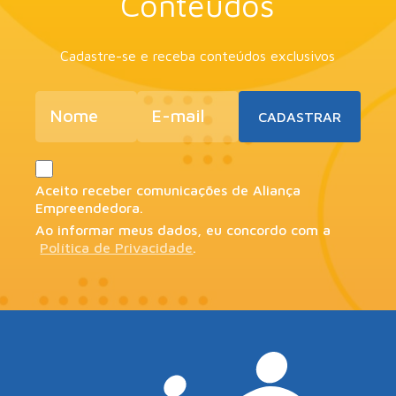
Conteúdos
Cadastre-se e receba conteúdos exclusivos
Aceito receber comunicações de Aliança
Empreendedora.
Ao informar meus dados, eu concordo com a
Política de Privacidade
.