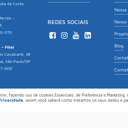
lia da Costa,
Nossa 
Mercês –
REDES SOCIAIS
Nosso 
R
10-070
Projeto
Blog
– Filial
o Cavalcanti, 38
Conta
na, São Paulo/SP
17-000
Conta
te, fazendo uso de cookies Essenciais, de Preferência e Marketing. A
opyright 2026
Aliança Empreendedora
. Desenvolvido por
Col
 Privacidade
, assim você saberá como tratamos os seus dados e p