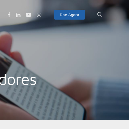
Facebook
Linkedin
Youtube
Instagram
search
Doe Agora
dores