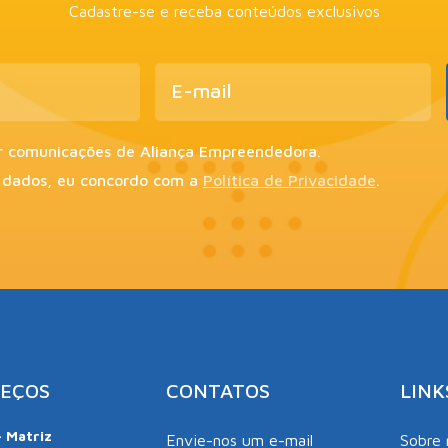
Cadastre-se e receba conteúdos exclusivos
r comunicações de Aliança Empreendedora.
 dados, eu concordo com a
Política de Privacidade
.
EÇOS
CONTATOS
LINK
– Matriz
Envie-nos um e-mail
Sobre 