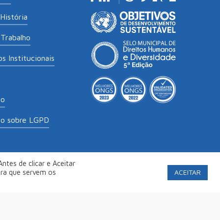
História
Trabalho
s Institucionais
to
to sobre LGPD
ntes de clicar e Aceitar
labs
.
Política de Privacidade
ACEITAR
ara que servem os