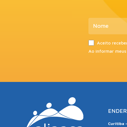
Aceito recebe
Ao informar meus
ENDER
Curitiba 