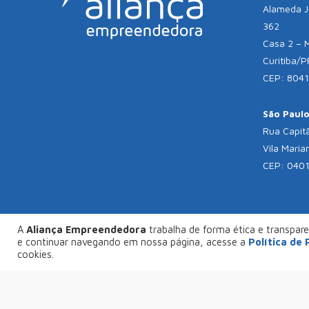
Alameda Jú
362
Casa 2 – 
Curitiba/P
CEP: 804
São Paulo 
Rua Capitã
Vila Maria
CEP: 040
A
Aliança Empreendedora
trabalha de forma ética e transparen
© C
e continuar navegando em nossa página, acesse a
Política de
FAÇA SEU PROJETO CONOSCO
cookies.