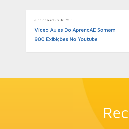
Desenvolvimento
4 de dezembro de 2011
Vídeo Aulas Do AprendAE Somam
900 Exibições No Youtube
Rec