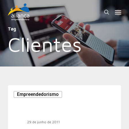
Skip
Menu
to
search
main
Tag
content
Clientes
Empreendedorismo
29 de junho de 2011