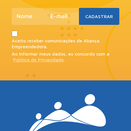
Aceito receber comunicações de Aliança
Empreendedora.
Ao informar meus dados, eu concordo com a
Política de Privacidade
.