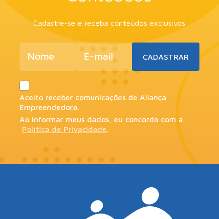
Cadastre-se e receba conteúdos exclusivos
Aceito receber comunicações de Aliança
Empreendedora.
Ao informar meus dados, eu concordo com a
Política de Privacidade
.