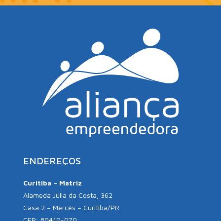
ENDEREÇOS
Curitiba – Matriz
Alameda Júlia da Costa, 362
Casa 2 – Mercês – Curitiba/PR
CEP: 80410-070