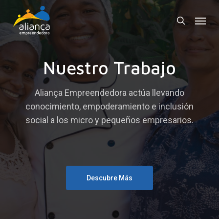
Skip
Menu
to
search
main
content
Nuestro Trabajo
Aliança Empreendedora actúa llevando
conocimiento, empoderamiento e inclusión
social a los micro y pequeños empresarios.
Descubre Más